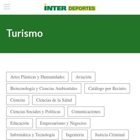
Turismo
Artes Plásticas y Humanidades
Aviación
Biotecnología y Ciencias Ambientales
Catálogo por Recinto
Ciencias
Ciencias de la Salud
Ciencias Sociales y Políticas
Comunicaciones
Educación
Empresarismo y Negocios
Informática y Tecnología
Ingenieria
Justicia Criminal