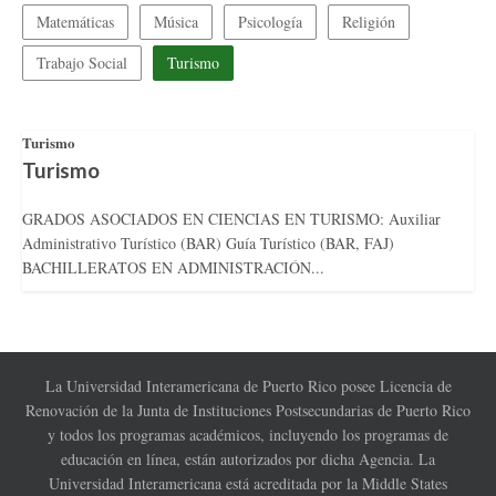
Matemáticas
Música
Psicología
Religión
Trabajo Social
Turismo
Turismo
Turismo
GRADOS ASOCIADOS EN CIENCIAS EN TURISMO: Auxiliar
Administrativo Turístico (BAR) Guía Turístico (BAR, FAJ)
BACHILLERATOS EN ADMINISTRACIÓN...
La Universidad Interamericana de Puerto Rico posee Licencia de
Renovación de la Junta de Instituciones Postsecundarias de Puerto Rico
y todos los programas académicos, incluyendo los programas de
educación en línea, están autorizados por dicha Agencia. La
Universidad Interamericana está acreditada por la Middle States