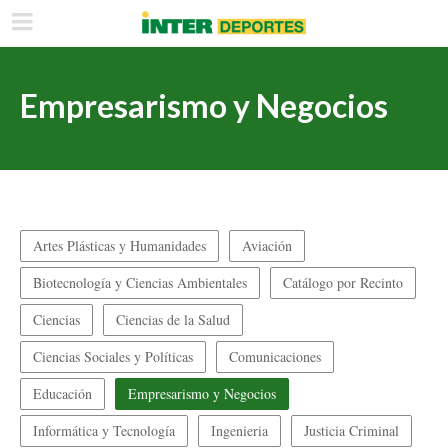
Empresarismo y Negocios
Artes Plásticas y Humanidades
Aviación
Biotecnología y Ciencias Ambientales
Catálogo por Recinto
Ciencias
Ciencias de la Salud
Ciencias Sociales y Políticas
Comunicaciones
Educación
Empresarismo y Negocios
Informática y Tecnología
Ingenieria
Justicia Criminal